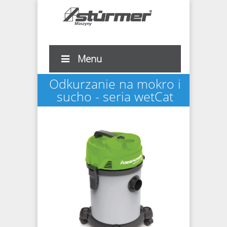
Menu
Odkurzanie na mokro i
sucho - seria wetCat