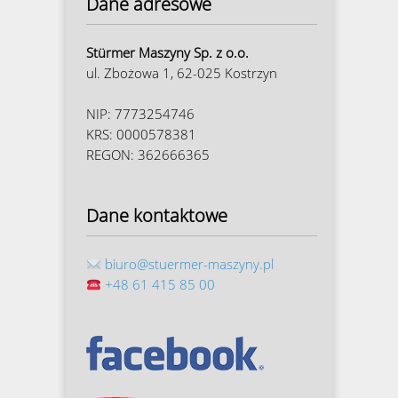
Dane adresowe
Stürmer Maszyny Sp. z o.o.
ul. Zbożowa 1, 62-025 Kostrzyn
NIP: 7773254746
KRS: 0000578381
REGON: 362666365
Dane kontaktowe
biuro@stuermer-maszyny.pl
+48 61 415 85 00