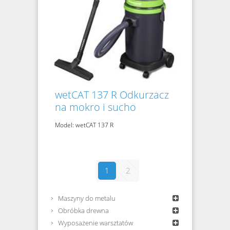
wetCAT 137 R Odkurzacz
na mokro i sucho
Model: wetCAT 137 R
1
2
Maszyny do metalu
Obróbka drewna
Wyposażenie warsztatów