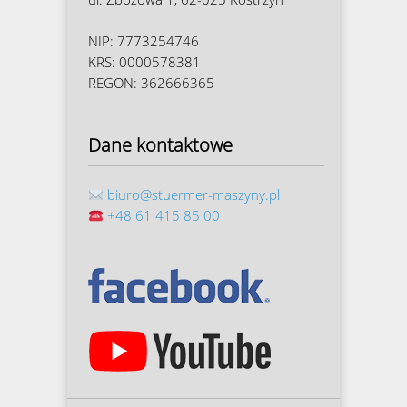
NIP: 7773254746
KRS: 0000578381
REGON: 362666365
Dane kontaktowe
biuro@stuermer-maszyny.pl
+48 61 415 85 00